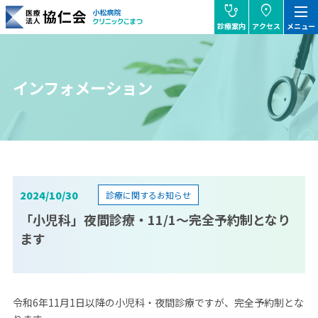
stethoscope
location_on
dehaze
診療案内
アクセス
メニュー
協仁会小松病院
インフォメーション
2024/10/30
診療に関するお知らせ
「小児科」夜間診療・11/1～完全予約制となり
ます
令和6年11月1日以降の小児科・夜間診療ですが、完全予約制とな