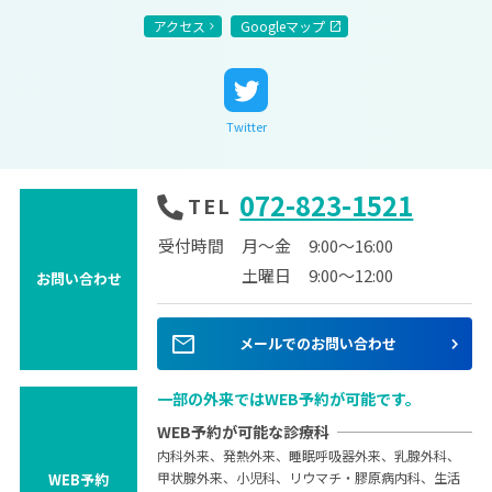
アクセス
Googleマップ
Twitter
072-823-1521
TEL
受付時間
月～金
9:00～16:00
土曜日
9:00～12:00
お問い合わせ
mail
メールでのお問い合わせ
一部の外来ではWEB予約が可能です。
WEB予約が可能な診療科
内科外来、発熱外来、睡眠呼吸器外来、乳腺外科、
甲状腺外来、小児科、リウマチ・膠原病内科、生活
WEB予約