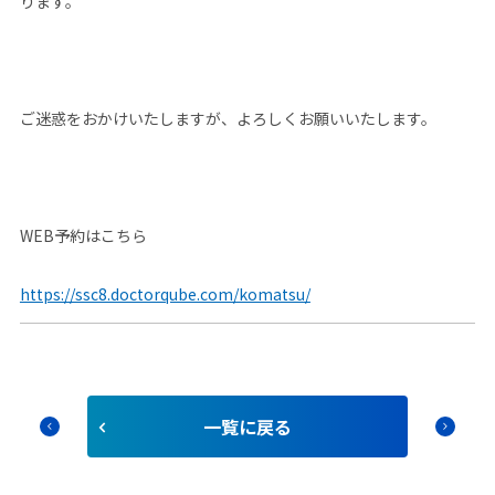
ります。
ご迷惑をおかけいたしますが、よろしくお願いいたします。
WEB予約はこちら
https://ssc8.doctorqube.com/komatsu/
⼀覧に戻る
chevron_left
chevron_right