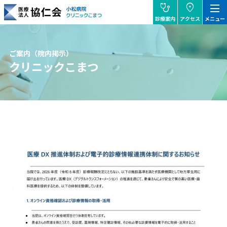
stethoscope
location_on
dehaze
診療案内
アクセス
メニュー
協仁会小松病院
ご案内（院内掲示）
クリニックこまつ