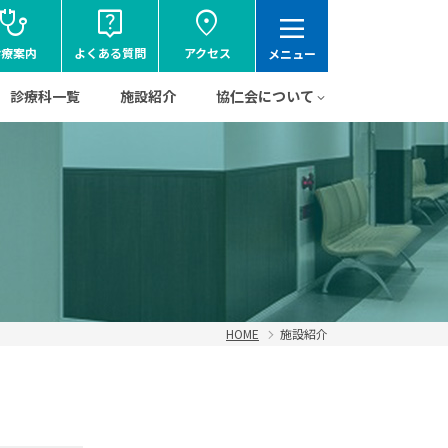
tethoscope
live_help
location_on
dehaze
診療案内
よくある質問
アクセス
メニュー
診療科一覧
施設紹介
協仁会について
HOME
施設紹介