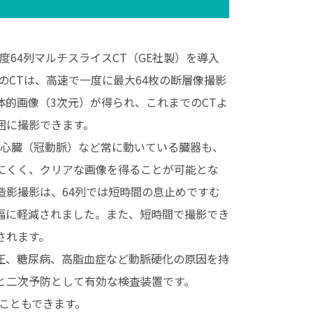
⾼度64列マルチスライスCT（GE社製）を導⼊
のCTは、⾼速で⼀度に最⼤64枚の断層像撮影
体的画像（3次元）が得られ、これまでのCTよ
囲に撮影できます。
は⼼臓（冠動脈）など常に動いている臓器も、
にくく、クリアな画像を得ることが可能とな
造影撮影は、64列では短時間の息⽌めですむ
幅に軽減されました。また、短時間で撮影でき
されます。
圧、糖尿病、⾼脂⾎症など動脈硬化の原因を持
と⼆次予防として有効な検査装置です。
うこともできます。