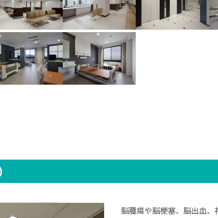
）
脳腫瘍や脳梗塞、脳出⾎、