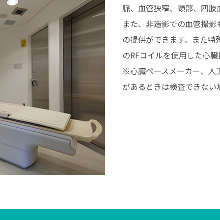
脈、⾎管狭窄、頸部、四肢
また、⾮造影での⾎管撮影
の提供ができます。また特殊撮
のRFコイルを使⽤した⼼
※⼼臓ペースメーカー、⼈
があるときは検査できない