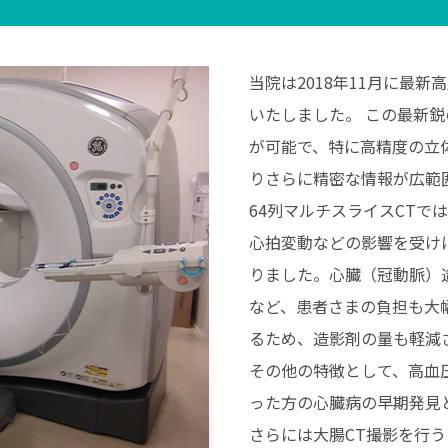
当院は2018年11⽉に最新
いたしました。 この最新鋭
が可能で、特に⾼精度の⽴
りさらに精密な情報が広範
64列マルチスライスCTで
⼼拍変動などの影響を受け
りました。⼼臓（冠動脈）
など、患者さまの負担も⼤
るため、造影剤の量も軽減
その他の特徴として、⾼⾎
った⽅の⼼臓病の早期発⾒
さらには⼤腸CT撮影を⾏