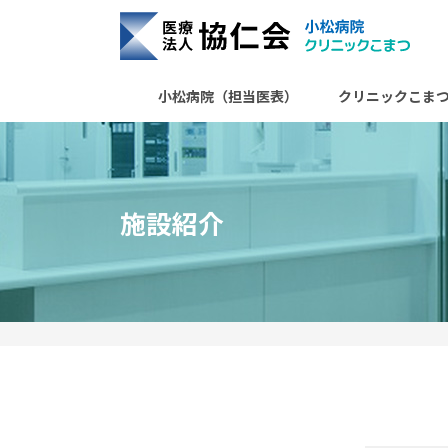
協仁会小松病院
小松病院（担当医表）
クリニックこま
施設紹介