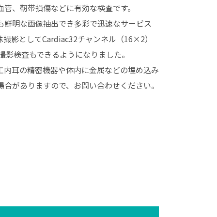
⾎管、靭帯損傷などに有効な検査です。
も鮮明な画像抽出でき多彩で迅速なサービス
影としてCardiac32チャンネル（16×2）
臓撮影検査もできるようになりました。
⼯内⽿の精密機器や体内に⾦属などの埋め込み
場合がありますので、お問い合わせください。