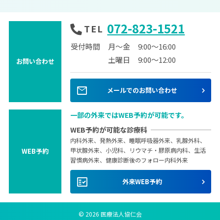
072-823-1521
TEL
受付時間
月～金
9:00～16:00
土曜日
9:00～12:00
お問い合わせ
mail
メールでのお問い合わせ
一部の外来ではWEB予約が可能です。
WEB予約が可能な診療科
内科外来、発熱外来、睡眠呼吸器外来、乳腺外科、
甲状腺外来、小児科、リウマチ・膠原病内科、生活
WEB予約
習慣病外来、健康診断後のフォロー内科外来
fact_check
外来WEB予約
© 2026 医療法人協仁会