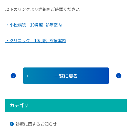
以下のリンクより詳細をご確認ください。
・小松病院 10月度_診療案内
・クリニック 10月度_診療案内
⼀覧に戻る
chevron_left
chevron_right
カテゴリ
診療に関するお知らせ