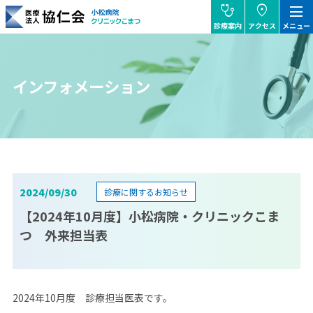
stethoscope
location_on
dehaze
診療案内
アクセス
メニュー
協仁会小松病院
インフォメーション
2024/09/30
診療に関するお知らせ
【2024年10月度】小松病院・クリニックこま
つ 外来担当表
2024年10月度 診療担当医表です。