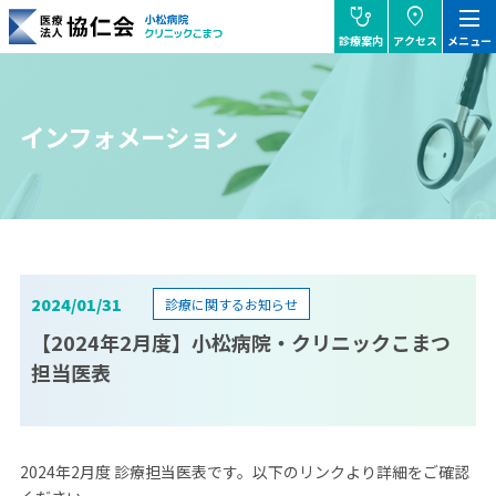
stethoscope
location_on
dehaze
診療案内
アクセス
メニュー
協仁会小松病院
インフォメーション
2024/01/31
診療に関するお知らせ
【2024年2月度】小松病院・クリニックこまつ
担当医表
2024年2月度 診療担当医表です。以下のリンクより詳細をご確認