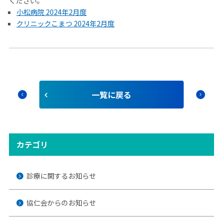
ください。
小松病院 2024年2月度
クリニックこまつ 2024年2月度
⼀覧に戻る
chevron_left
chevron_right
カテゴリ
診療に関するお知らせ
協仁会からのお知らせ