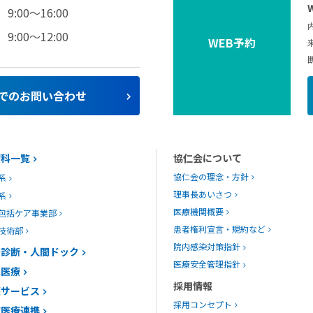
9:00～16:00
9:00～12:00
WEB予約
でのお問い合わせ
療科一覧
協仁会について
協仁会の理念・方針
系
理事長あいさつ
系
医療機関概要
包括ケア事業部
患者権利宣言・規約など
技術部
院内感染対策指針
康診断・人間ドック
医療安全管理指針
宅医療
採用情報
護サービス
採用コンセプト
域医療連携