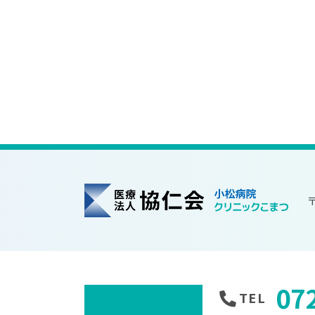
〒
協仁会小松病院
07
TEL