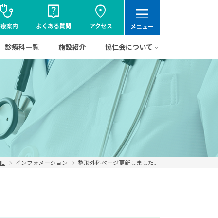
tethoscope
live_help
location_on
dehaze
診療案内
よくある質問
アクセス
メニュー
診療科一覧
施設紹介
協仁会について
ME
インフォメーション
整形外科ページ更新しました。