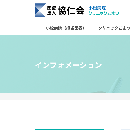
協仁会小松病院
小松病院（担当医表）
クリニックこま
インフォメーション