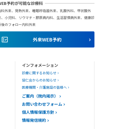
WEB予約が可能な診療科
内科外来、発熱外来、睡眠呼吸器外来、乳腺外科、甲状腺外
来、小児科、リウマチ・膠原病内科、生活習慣病外来、健康診
断後のフォロー内科外来
fact_check
外来WEB予約
インフォメーション
診療に関するお知らせ
協仁会からのお知らせ
医療機関・介護施設の皆様へ
ご案内（院内掲示）
お問い合わせフォーム
個人情報保護方針
情報発信規約