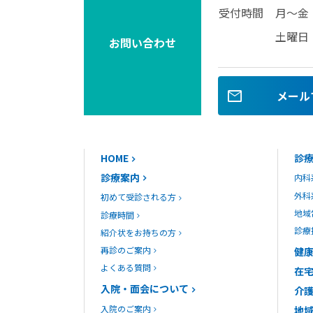
受付時間
月～金
土曜日
お問い合わせ
mail
メール
HOME
診
診療案内
内科
外科
初めて受診される方
地域
診療時間
診療
紹介状をお持ちの方
再診のご案内
健
よくある質問
在
入院・面会について
介
入院のご案内
地