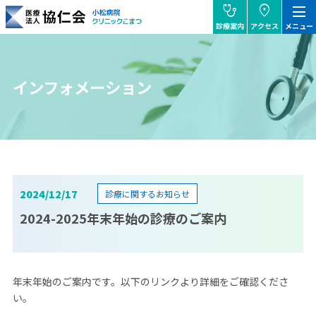
stethoscope
location_on
dehaze
診療案内
アクセス
メニュー
協仁会小松病院
インフォメーション
2024/12/17
診療に関するお知らせ
2024-2025年末年始の診療のご案内
年末年始のご案内です。以下のリンクより詳細をご確認くださ
い。