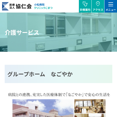
stethoscope
location_on
dehaze
診療案内
アクセス
メニュー
協仁会小松病院
介護サービス
グループホーム なごやか