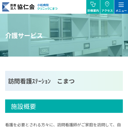
stethoscope
location_on
dehaze
診療案内
アクセス
メニュー
協仁会小松病院
介護サービス
訪問看護ｽﾃｰｼｮﾝ こまつ
施設概要
看護を必要とされる方々に、訪問看護師がご家庭を訪問して、自