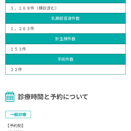
３，１８９件（検診含む）
乳房超音波件数
１，２８３件
針生検件数
１５３件
手術件数
２２件
診療時間と予約について
⼀般診療
【予約制】