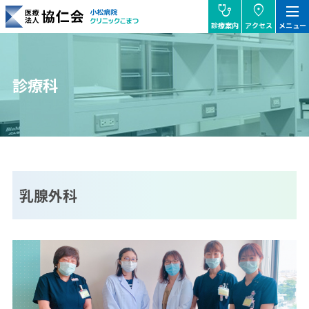
stethoscope
location_on
dehaze
診療案内
アクセス
メニュー
協仁会小松病院
診療科
乳腺外科