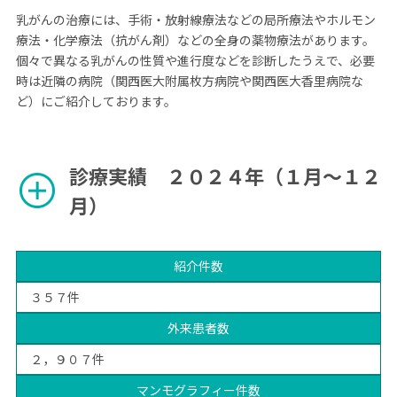
乳がんの治療には、手術・放射線療法などの局所療法やホルモン
療法・化学療法（抗がん剤）などの全身の薬物療法があります。
個々で異なる乳がんの性質や進行度などを診断したうえで、必要
時は近隣の病院（関西医大附属枚方病院や関西医大香里病院な
ど）にご紹介しております。
診療実績 ２０２４年（１月～１２
add_circle
月）
紹介件数
３５７件
外来患者数
２，９０７件
マンモグラフィー件数