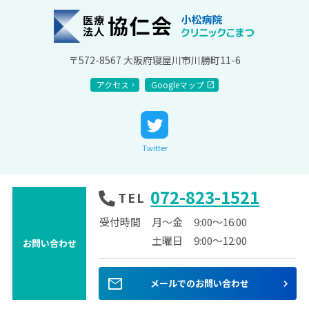
協仁会小松病院
〒572-8567 大阪府寝屋川市川勝町11-6
アクセス
Googleマップ
Twitter
072-823-1521
TEL
受付時間
月～金
9:00～16:00
土曜日
9:00～12:00
お問い合わせ
mail
メールでのお問い合わせ