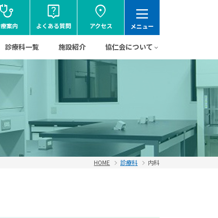
tethoscope
live_help
location_on
dehaze
診療案内
よくある質問
アクセス
メニュー
診療科一覧
施設紹介
協仁会について
HOME
診療科
内科