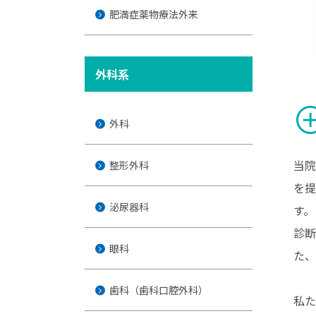
肥満症薬物療法外来
外科系
add_ci
外科
当院
整形外科
を提
泌尿器科
す。
診断
眼科
た、
歯科（歯科口腔外科）
私た