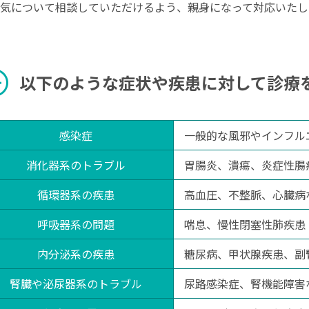
気について相談していただけるよう、親身になって対応いたし
rcle
以下のような症状や疾患に対して診療
感染症
一般的な風邪やインフル
消化器系のトラブル
胃腸炎、潰瘍、炎症性腸疾
循環器系の疾患
高血圧、不整脈、心臓病
呼吸器系の問題
喘息、慢性閉塞性肺疾患（
内分泌系の疾患
糖尿病、甲状腺疾患、副
腎臓や泌尿器系のトラブル
尿路感染症、腎機能障害