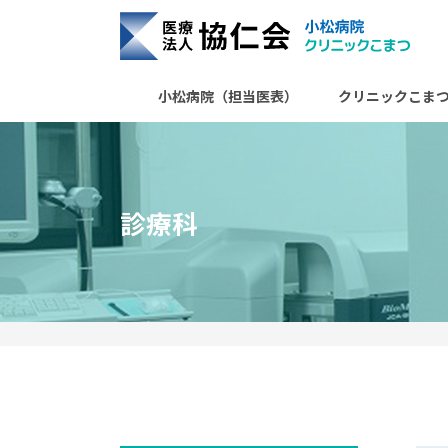
協仁会小松病院
小松病院（担当医表）
クリニックこま
診療科