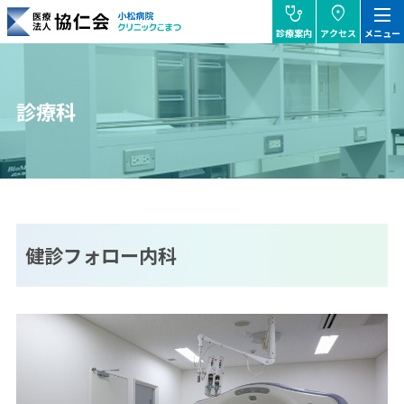
stethoscope
location_on
dehaze
診療案内
アクセス
メニュー
協仁会小松病院
診療科
健診フォロー内科