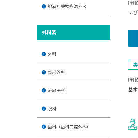
睡眠
肥満症薬物療法外来
いび
外科系
外科
専
整形外科
睡眠
基本
泌尿器科
眼科
歯科（歯科口腔外科）