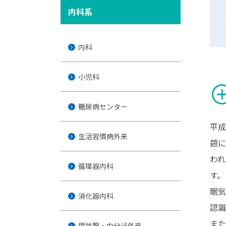
内科系
内科
小児科
add_ci
糖尿病センター
平成
生活習慣病外来
題に
われ
循環器内科
す。
眠気
消化器内科
認識
また
甲状腺・内分泌外来