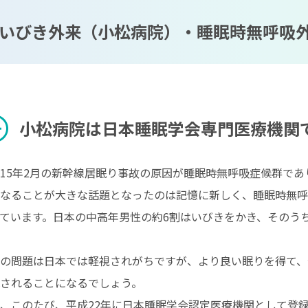
いびき外来（小松病院）・睡眠時無呼吸
rcle
小松病院は日本睡眠学会専門医療機関
15年2月の新幹線居眠り事故の原因が睡眠時無呼吸症候群で
なることが大きな話題となったのは記憶に新しく、睡眠時無呼
ています。日本の中高年男性の約6割はいびきをかき、そのう
の問題は日本では軽視されがちですが、より良い眠りを得て、
されることになるでしょう。
、このたび、平成22年に日本睡眠学会認定医療機関として登