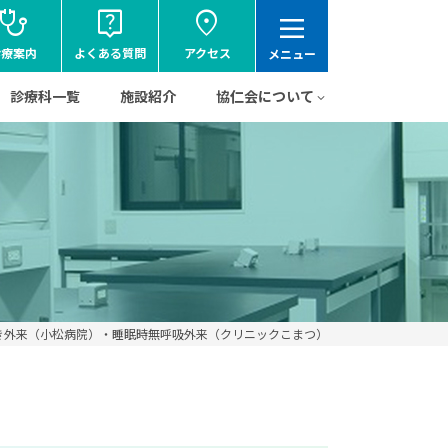
tethoscope
live_help
location_on
dehaze
診療案内
よくある質問
アクセス
メニュー
診療科一覧
施設紹介
協仁会について
き外来（小松病院）・睡眠時無呼吸外来（クリニックこまつ）