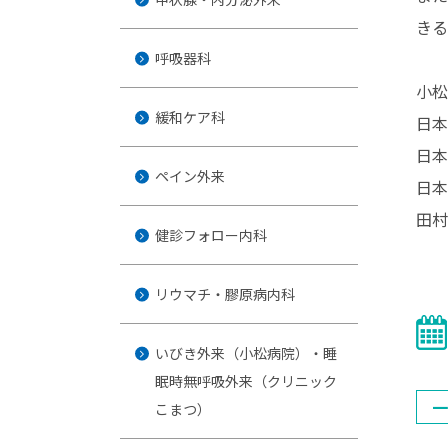
きる
呼吸器科
小松
緩和ケア科
日本
日本
ペイン外来
日本
田村
健診フォロー内科
リウマチ・膠原病内科
いびき外来（小松病院）・睡
眠時無呼吸外来（クリニック
⼀
こまつ）