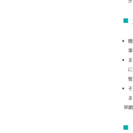
ぎ
睡
事
ま
に
管
そ
ま
早期