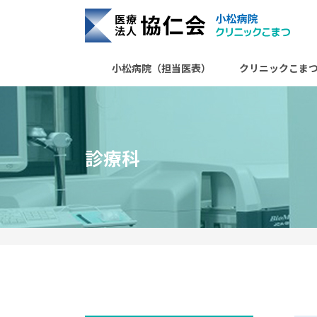
協仁会小松病院
小松病院（担当医表）
クリニックこま
診療科