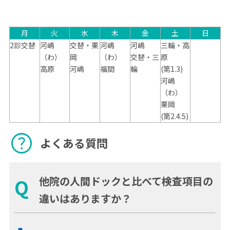
月
火
水
木
金
土
日
2診交替
河嶋
交替・栗
河嶋
河嶋
三輪・高
（わ）
岡
（わ）
交替・三
原
高原
河嶋
福間
輪
(第1.3)
河嶋
（わ）
栗岡
(第2.4.5)
help
よくある質問
他院の人間ドックと比べて検査項目の
Q
違いはありますか？