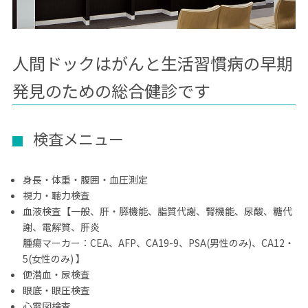
人間ドックはがんと生活習慣病の早期
発見のための総合健診です
検査メニュー
身長・体重・腹囲・血圧測定
視力・聴力検査
血液検査【一般、肝・膵機能、脂質代謝、腎機能、尿酸、糖代
謝、電解質、肝炎
腫瘍マーカー：CEA、AFP、CA19-9、PSA(男性のみ)、CA12・
5(女性のみ) 】
便潜血・尿検査
眼底・眼圧検査
心電図検査