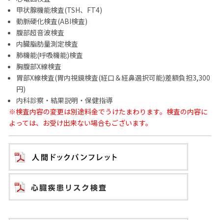
甲状腺機能検査(TSH、FT4)
動脈硬化検査(ABI検査)
腹部超音波検査
内臓脂肪量測定検査
肺機能(呼吸機能)検査
胸腹部X線検査
胃部X線検査(胃内視鏡検査(経口＆経鼻選択可能)差額負担3,300
円)
内科診察・結果説明・保健指導
※検査内容の変更は別途料金でうけたまわります。検査の内容に
よっては、お受け出来ない場合もございます。