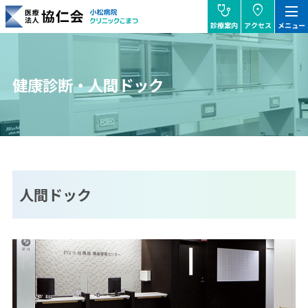
stethoscope
location_on
dehaze
診療案内
アクセス
メニュー
協仁会小松病院
健康診断・人間ドック
人間ドック